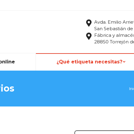
Avda. Emilio Arrie
San Sebastián de
Fábrica y almacé
28850 Torrejón d
online
¿Qué etiqueta necesitas?
rios
Es
Ini